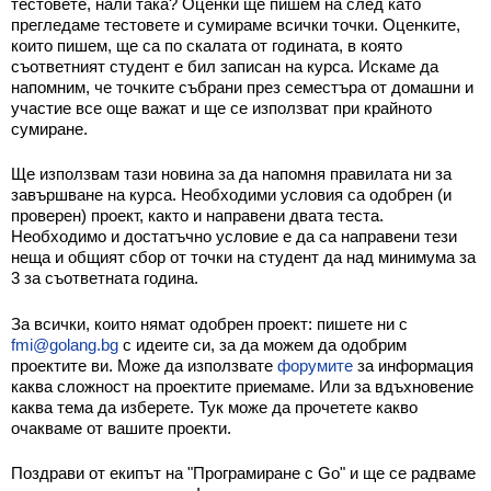
тестовете, нали така? Оценки ще пишем на след като
Класация
прегледаме тестовете и сумираме всички точки. Оценките,
които пишем, ще са по скалата от годината, в която
Екип
съответният студент е бил записан на курса. Искаме да
напомним, че точките събрани през семестъра от домашни и
участие все още важат и ще се използват при крайното
сумиране.
Ще използвам тази новина за да напомня правилата ни за
завършване на курса. Необходими условия са одобрен (и
проверен) проект, както и направени двата теста.
Необходимо и достатъчно условие е да са направени тези
неща и общият сбор от точки на студент да над минимума за
3 за съответната година.
За всички, които нямат одобрен проект: пишете ни с
fmi@golang.bg
с идеите си, за да можем да одобрим
проектите ви. Може да използвате
форумите
за информация
каква сложност на проектите приемаме. Или за вдъхновение
каква тема да изберете. Тук може да прочетете какво
очакваме от вашите проекти.
Поздрави от екипът на "Програмиране с Go" и ще се радваме