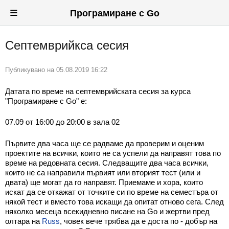
≡
Програмиране с Go
Септемврийкса сесия
Вход
Регистрация
Публикувано на
05.08.2019 16:22
Новини
Датата по време на септемврийската сесия за курса
"Програмиране с Go" е:
Материали
07.09 от 16:00 до 20:00 в зала 02
Задачи
Първите два часа ще се радваме да проверим и оценим
Предизвикателства
проектите на всички, които не са успели да направят това по
време на редовната сесия. Следващите два часа всички,
Хитринки
които не са направили първият или вторият тест (или и
двата) ще могат да го направят. Приемаме и хора, които
искат да се откажат от точките си по време на семестъра от
Форуми
някой тест и вместо това искащи да опитат отново сега. След
няколко месеца всекидневно писане на Go и жертви пред
Потребители
олтара на
Russ
, човек вече трябва да е доста по - добър на